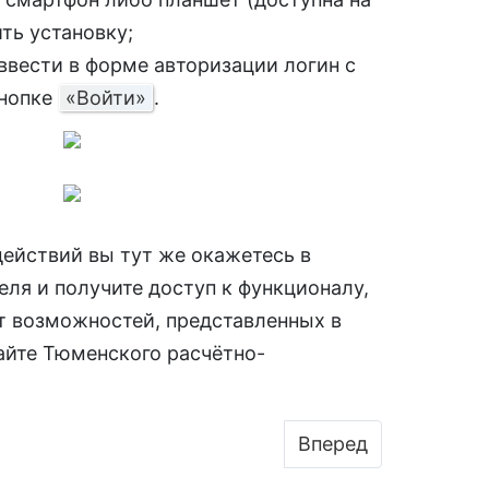
ть установку;
вести в форме авторизации логин с
кнопке
«Войти»
.
ействий вы тут же окажетесь в
еля и получите доступ к функционалу,
т возможностей, представленных в
айте Тюменского расчётно-
нет Электронный Город - Новосибирск
Следующий: ST65 
Вперед