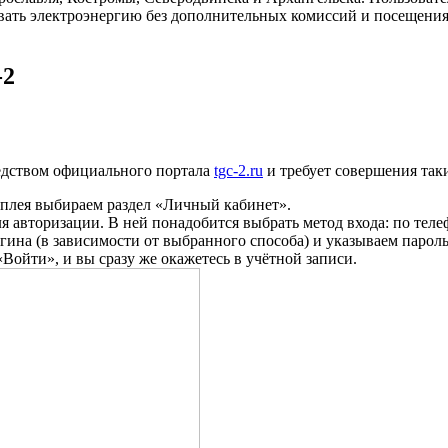
ивать электроэнергию без дополнительных комиссий и посещени
-2
редством официального портала
tgc-2.ru
и требует совершения так
сплея выбираем раздел
«Личный кабинет»
.
я авторизации. В ней понадобится выбрать метод входа: по теле
огина (в зависимости от выбранного способа) и указываем пароль
«Войти»
, и вы сразу же окажетесь в учётной записи.