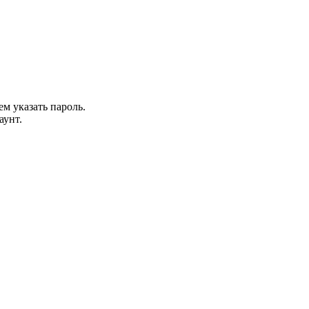
м указать пароль.
аунт.